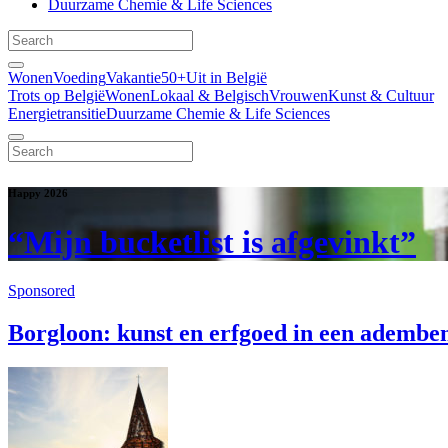
Duurzame Chemie & Life Sciences
Wonen
Voeding
Vakantie
50+
Uit in België
Trots op België
Wonen
Lokaal & Belgisch
Vrouwen
Kunst & Cultuur
Energietransitie
Duurzame Chemie & Life Sciences
Happy 2026
“Mijn bucketlist is afgevinkt”
Sponsored
Borgloon: kunst en erfgoed in een ademb