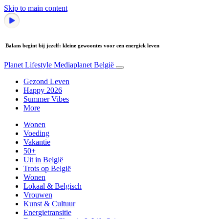
Skip to main content
Balans begint bij jezelf: kleine gewoontes voor een energiek leven
Planet Lifestyle
Mediaplanet België
Gezond Leven
Happy 2026
Summer Vibes
More
Wonen
Voeding
Vakantie
50+
Uit in België
Trots op België
Wonen
Lokaal & Belgisch
Vrouwen
Kunst & Cultuur
Energietransitie