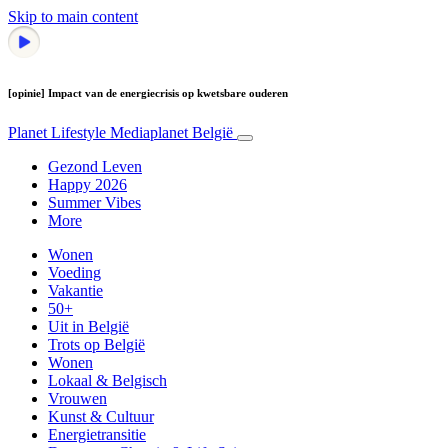
Skip to main content
[opinie] Impact van de energiecrisis op kwetsbare ouderen
Planet Lifestyle
Mediaplanet België
Gezond Leven
Happy 2026
Summer Vibes
More
Wonen
Voeding
Vakantie
50+
Uit in België
Trots op België
Wonen
Lokaal & Belgisch
Vrouwen
Kunst & Cultuur
Energietransitie