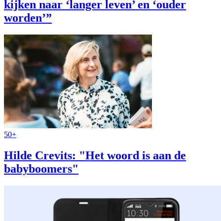
kijken naar ‘langer leven’ en ‘ouder
worden’”
50+
Hilde Crevits: "Het woord is aan de
babyboomers"