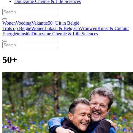
Duurzame Chemie & Life Sciences
Wonen
Voeding
Vakantie
50+
Uit in België
Trots op België
Wonen
Lokaal & Belgisch
Vrouwen
Kunst & Cultuur
Energietransitie
Duurzame Chemie & Life Sciences
50+