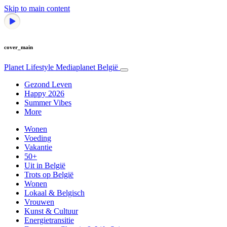
Skip to main content
cover_main
Planet Lifestyle
Mediaplanet België
Gezond Leven
Happy 2026
Summer Vibes
More
Wonen
Voeding
Vakantie
50+
Uit in België
Trots op België
Wonen
Lokaal & Belgisch
Vrouwen
Kunst & Cultuur
Energietransitie