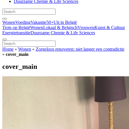
Duurzame Chemie & Life Sciences
Wonen
Voeding
Vakantie
50+
Uit in België
Trots op België
Wonen
Lokaal & Belgisch
Vrouwen
Kunst & Cultuur
Energietransitie
Duurzame Chemie & Life Sciences
Home
»
Wonen
»
Zorgeloos renoveren: niet langer een contradictie
»
cover_main
cover_main