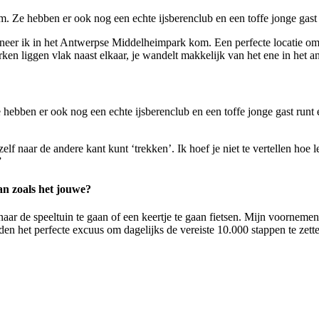
 Ze hebben er ook nog een echte ijsberenclub en een toffe jonge gast r
nneer ik in het Antwerpse Middelheimpark kom. Een perfecte locatie o
ken liggen vlak naast elkaar, je wandelt makkelijk van het ene in het a
ebben er ook nog een echte ijsberenclub en een toffe jonge gast runt er 
zelf naar de andere kant kunt ‘trekken’. Ik hoef je niet te vertellen hoe
”
aan zoals het jouwe?
, naar de speeltuin te gaan of een keertje te gaan fietsen. Mijn voorne
n het perfecte excuus om dagelijks de vereiste 10.000 stappen te zett