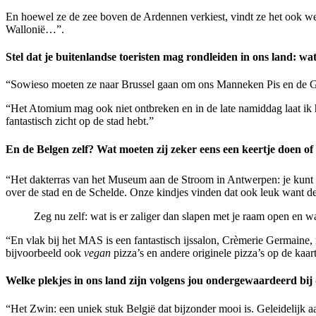
En hoewel ze de zee boven de Ardennen verkiest, vindt ze het ook wel 
Wallonië…”.
Stel dat je buitenlandse toeristen mag rondleiden in ons land: w
“Sowieso moeten ze naar Brussel gaan om ons Manneken Pis en de Gro
“Het Atomium mag ook niet ontbreken en in de late namiddag laat ik 
fantastisch zicht op de stad hebt.”
En de Belgen zelf? Wat moeten zij zeker eens een keertje doen of 
“Het dakterras van het Museum aan de Stroom in Antwerpen: je kunt daar
over de stad en de Schelde. Onze kindjes vinden dat ook leuk want de 
Zeg nu zelf: wat is er zaliger dan slapen met je raam open en 
“En vlak bij het MAS is een fantastisch ijssalon, Crèmerie Germaine, me
bijvoorbeeld ook
vegan
pizza’s en andere originele pizza’s op de kaart
Welke plekjes in ons land zijn volgens jou ondergewaardeerd bij 
“Het Zwin: een uniek stuk België dat bijzonder mooi is. Geleidelijk a