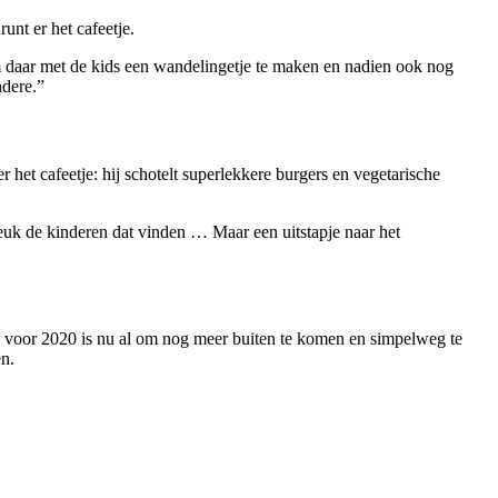
unt er het cafeetje.
m daar met de kids een wandelingetje te maken en nadien ook nog
ndere.”
het cafeetje: hij schotelt superlekkere burgers en vegetarische
 leuk de kinderen dat vinden … Maar een uitstapje naar het
men voor 2020 is nu al om nog meer buiten te komen en simpelweg te
en.