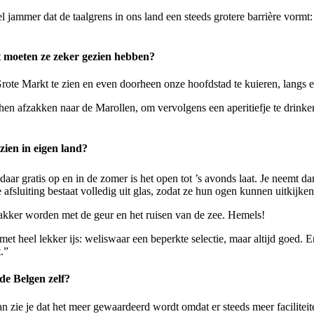
jammer dat de taalgrens in ons land een steeds grotere barrière vormt: 
at moeten ze zeker gezien hebben?
te Markt te zien en even doorheen onze hoofdstad te kuieren, langs ee
hen afzakken naar de Marollen, om vervolgens een aperitiefje te drin
zien in eigen land?
 gratis op en in de zomer is het open tot ’s avonds laat. Je neemt dan 
afsluiting bestaat volledig uit glas, zodat ze hun ogen kunnen uitkijken
wakker worden met de geur en het ruisen van de zee. Hemels!
t heel lekker ijs: weliswaar een beperkte selectie, maar altijd goed. En
.”
de Belgen zelf?
an zie je dat het meer gewaardeerd wordt omdat er steeds meer facilite