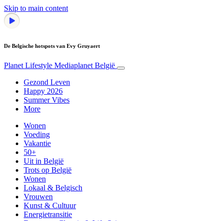
Skip to main content
De Belgische hotspots van Evy Gruyaert
Planet Lifestyle
Mediaplanet België
Gezond Leven
Happy 2026
Summer Vibes
More
Wonen
Voeding
Vakantie
50+
Uit in België
Trots op België
Wonen
Lokaal & Belgisch
Vrouwen
Kunst & Cultuur
Energietransitie