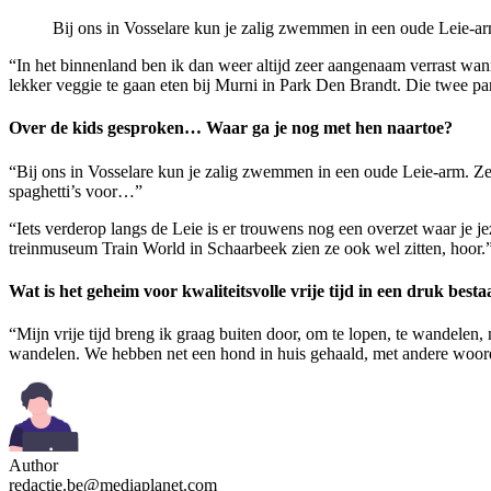
Bij ons in Vosselare kun je zalig zwemmen in een oude Leie-arm.
“In het binnenland ben ik dan weer altijd zeer aangenaam verrast wa
lekker veggie te gaan eten bij Murni in Park Den Brandt. Die twee par
Over de kids gesproken… Waar ga je nog met hen naartoe?
“Bij ons in Vosselare kun je zalig zwemmen in een oude Leie-arm. Ze h
spaghetti’s voor…”
“Iets verderop langs de Leie is er trouwens nog een overzet waar je je
treinmuseum Train World in Schaarbeek zien ze ook wel zitten, hoor.
Wat is het geheim voor kwaliteitsvolle vrije tijd in een druk best
“Mijn vrije tijd breng ik graag buiten door, om te lopen, te wandelen
wandelen. We hebben net een hond in huis gehaald, met andere woorde
Author
redactie.be@mediaplanet.com