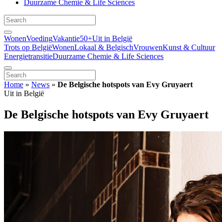
Duurzame Chemie & Life Sciences
Wonen
Voeding
Vakantie
50+
Uit in België
Trots op België
Wonen
Lokaal & Belgisch
Vrouwen
Kunst & Cultuur
Energietransitie
Duurzame Chemie & Life Sciences
Home
»
News
»
De Belgische hotspots van Evy Gruyaert
Uit in België
De Belgische hotspots van Evy Gruyaert