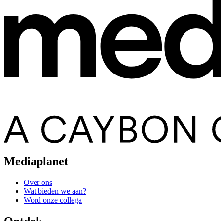
Mediaplanet
Over ons
Wat bieden we aan?
Word onze collega
Ontdek