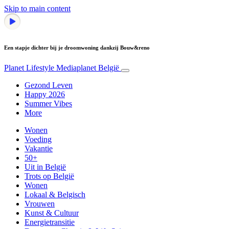
Skip to main content
Een stapje dichter bij je droomwoning dankzij Bouw&reno
Planet Lifestyle
Mediaplanet België
Gezond Leven
Happy 2026
Summer Vibes
More
Wonen
Voeding
Vakantie
50+
Uit in België
Trots op België
Wonen
Lokaal & Belgisch
Vrouwen
Kunst & Cultuur
Energietransitie