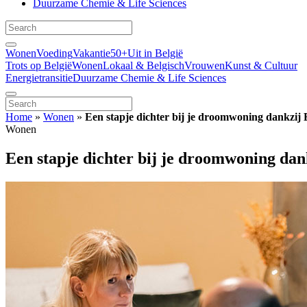
Duurzame Chemie & Life Sciences
Wonen
Voeding
Vakantie
50+
Uit in België
Trots op België
Wonen
Lokaal & Belgisch
Vrouwen
Kunst & Cultuur
Energietransitie
Duurzame Chemie & Life Sciences
Home
»
Wonen
»
Een stapje dichter bij je droomwoning dankzi
Wonen
Een stapje dichter bij je droomwoning d