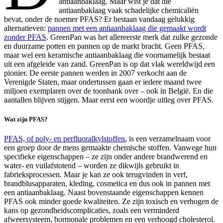
antiaanbaklaag. Maar wist je dat die
antiaanbaklaag vaak schadelijke chemicaliën
bevat, onder de noemer PFAS? Er bestaan vandaag gelukkig
alternatieven:
pannen met een antiaanbaklaag die gemaakt wordt
zonder PFAS
. GreenPan was het allereerste merk dat zulke gezonde
en duurzame potten en pannen op de markt bracht. Geen PFAS,
maar wel een keramische antiaanbaklaag die voornamelijk bestaat
uit een afgeleide van zand. GreenPan is op dat vlak wereldwijd een
pionier. De eerste pannen werden in 2007 verkocht aan de
Verenigde Staten, maar ondertussen gaan er iedere maand twee
miljoen exemplaren over de toonbank over – ook in België. En die
aantallen blijven stijgen. Maar eerst een woordje uitleg over PFAS.
Wat zijn PFAS?
PFAS, of poly- en perfluoralkylstoffen
, is een verzamelnaam voor
een groep door de mens gemaakte chemische stoffen. Vanwege hun
specifieke eigenschappen – ze zijn onder andere brandwerend en
water- en vuilafstotend – worden ze dikwijls gebruikt in
fabrieksprocessen. Maar je kan ze ook terugvinden in verf,
brandblusapparaten, kleding, cosmetica en dus ook in pannen met
een antiaanbaklaag. Naast bovenstaande eigenschappen kennen
PFAS ook minder goede kwaliteiten. Ze zijn toxisch en verhogen de
kans op gezondheidscomplicaties, zoals een verminderd
afweersysteem, hormonale problemen en een verhoogd cholesterol.