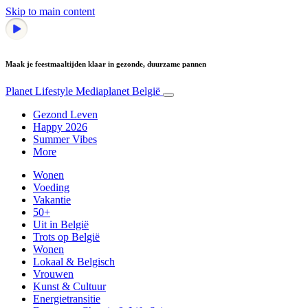
Skip to main content
Maak je feestmaaltijden klaar in gezonde, duurzame pannen
Planet Lifestyle
Mediaplanet België
Gezond Leven
Happy 2026
Summer Vibes
More
Wonen
Voeding
Vakantie
50+
Uit in België
Trots op België
Wonen
Lokaal & Belgisch
Vrouwen
Kunst & Cultuur
Energietransitie