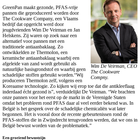
GreenPan maakt gezonde, PFAS-vrije
pannen die geproduceerd worden door
The Cookware Company, een Vlaams
bedrijf dat opgericht werd door
jeugdvrienden Wim De Veirman en Jan
Helskens. Zij waren op zoek naar een
alternatief voor pannen met een
traditionele antiaanbaklaag. Zo
ontwikkelden ze Thermolon, een
keramische antiaanbaklaag waarbij een
afgeleide van zand wordt gebruikt als
Wim De Veirman, CEO
natuurlijke basisgrondstof en waarbij geen
The Cookware
schadelijke stoffen gebruikt worden.“Wij
Compny.
produceren Thermolon zelf, volgens een
Koreaanse technologie. Zo kijken wij erop toe dat die antikleeflaag
inderdaad écht gezond is”, verduidelijkt De Veirman. “We brachten
onze pannen voor het eerst op de markt in de Verenigde Staten
omdat het probleem rond PFAS daar al veel eerder bekend was. In
België is het gesprek over de schadelijke chemicaliën wat later
begonnen. Het is vooral door de recente gebeurtenissen rond de
PFAS-stoffen die in Zwijndrecht terugvonden werden, dat we ons in
België bewust worden van de problematiek.”
Een groeiend bewustzijn