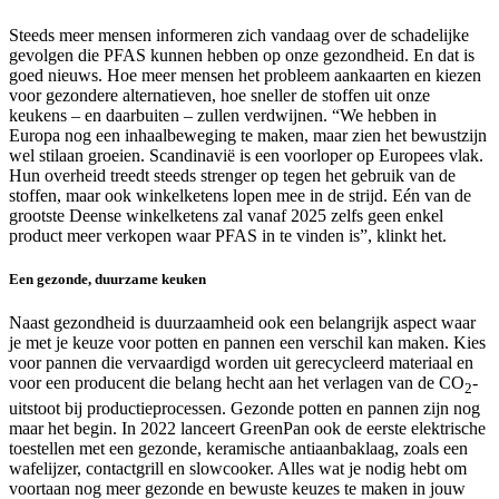
Steeds meer mensen informeren zich vandaag over de schadelijke
gevolgen die PFAS kunnen hebben op onze gezondheid. En dat is
goed nieuws. Hoe meer mensen het probleem aankaarten en kiezen
voor gezondere alternatieven, hoe sneller de stoffen uit onze
keukens – en daarbuiten – zullen verdwijnen. “We hebben in
Europa nog een inhaalbeweging te maken, maar zien het bewustzijn
wel stilaan groeien. Scandinavië is een voorloper op Europees vlak.
Hun overheid treedt steeds strenger op tegen het gebruik van de
stoffen, maar ook winkelketens lopen mee in de strijd. Eén van de
grootste Deense winkelketens zal vanaf 2025 zelfs geen enkel
product meer verkopen waar PFAS in te vinden is”, klinkt het.
Een gezonde, duurzame keuken
Naast gezondheid is duurzaamheid ook een belangrijk aspect waar
je met je keuze voor potten en pannen een verschil kan maken. Kies
voor pannen die vervaardigd worden uit gerecycleerd materiaal en
voor een producent die belang hecht aan het verlagen van de CO
-
2
uitstoot bij productieprocessen. Gezonde potten en pannen zijn nog
maar het begin. In 2022 lanceert GreenPan ook de eerste elektrische
toestellen met een gezonde, keramische antiaanbaklaag, zoals een
wafelijzer, contactgrill en slowcooker. Alles wat je nodig hebt om
voortaan nog meer gezonde en bewuste keuzes te maken in jouw