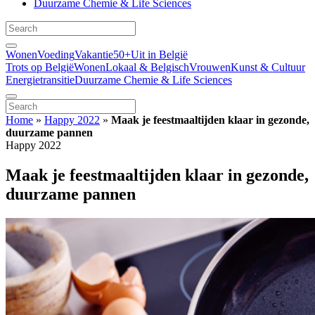
Duurzame Chemie & Life Sciences
Wonen
Voeding
Vakantie
50+
Uit in België
Trots op België
Wonen
Lokaal & Belgisch
Vrouwen
Kunst & Cultuur
Energietransitie
Duurzame Chemie & Life Sciences
Home
»
Happy 2022
»
Maak je feestmaaltijden klaar in gezonde,
duurzame pannen
Happy 2022
Maak je feestmaaltijden klaar in gezonde,
duurzame pannen